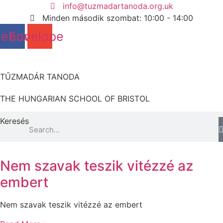
Ugrás
info@tuzmadartanoda.org.uk
a
Minden második szombat: 10:00 - 14:00
tartalomhoz
cebook
Envelope
TŰZMADÁR TANODA
THE HUNGARIAN SCHOOL OF BRISTOL
Keresés
Nem szavak teszik vitézzé az
embert
Nem szavak teszik vitézzé az embert