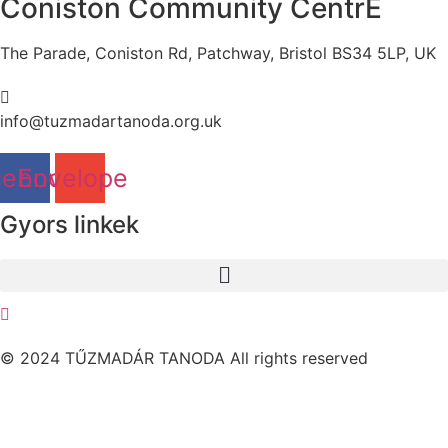
Coniston Community CentrE
The Parade, Coniston Rd, Patchway, Bristol BS34 5LP, UK
info@tuzmadartanoda.org.uk
cebook
Envelope
Gyors linkek
© 2024 TŰZMADÁR TANODA All rights reserved