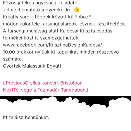
Közös játékos ügyességi feladatok.
Jelmezbemutató a gyerekekkel 🙂
Kreatív sarok: többek között különböző
módon,különféle farsangi álarcok lesznek készíthetőek.
A farsangi mulatság alatt Kalocsai Kriszta csodás
termékei közt is szemezgethettek.
www.facebook.com/KrisztinaDesignKalocsa/
10.00 órakkor nyitjuk ki kapuinkat minden résztvevő
számára.
Gyertek Mulassunk Együtt!
Previous
Gryllus koncert Bristolban
Next
Tél vége a Tűzmadár Tanodában
Itt találsz bennünket.