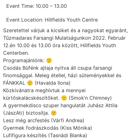
Event Time: 10.00 – 13.00
Event Location: Hillfields Youth Centre
Szeretettel várjuk a kicsiket és a nagyokat egyaránt,
Tűzmadaras Farsangi Mulatságunkon 2022. Február
12.én 10.00 és 13.00 óra között, Hillfields Youth
Centerben.
Programajánlónk: 🙂
Csodás Büfénk ajtaja nyitva áll csupa farsangi
finomsággal. Meleg étellel, házi süteményekkel és
FÁNKKAL 🙂 (Havalda Ilona)
Közkívánatra meghívtuk a mennyei
kürtőskalácskészítőket. 🙂 (Smok’n Chimney)
A gyermekdisco szuper hangulatát Juhász Attila
(JászAti) biztosítja. 🙂
Lesz még arcfestés (Várfi Andrea)
Gyermek fodrászkodás (Kiss Mónika)
Lufifigura készítés (Tasnádi Blanka)