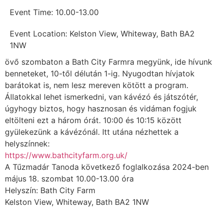
Event Time: 10.00-13.00
Event Location: Kelston View, Whiteway, Bath BA2
1NW
övő szombaton a Bath City Farmra megyünk, ide hívunk
benneteket, 10-től délután 1-ig. Nyugodtan hívjatok
barátokat is, nem lesz mereven kötött a program.
Állatokkal lehet ismerkedni, van kávézó és játszótér,
úgyhogy biztos, hogy hasznosan és vidáman fogjuk
eltölteni ezt a három órát. 10:00 és 10:15 között
gyülekezünk a kávézónál. Itt utána nézhettek a
helyszínnek:
https://www.bathcityfarm.org.uk/
A Tűzmadár Tanoda következő foglalkozása 2024-ben
május 18. szombat 10.00-13.00 óra
Helyszín: Bath City Farm
Kelston View, Whiteway, Bath BA2 1NW