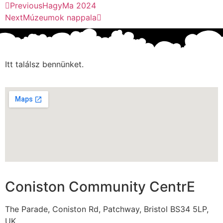
Previous
HagyMa 2024
Next
Múzeumok nappala
Itt találsz bennünket.
Coniston Community CentrE
The Parade, Coniston Rd, Patchway, Bristol BS34 5LP,
UK