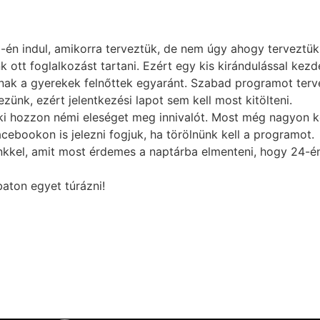
0-én indul, amikorra terveztük, de nem úgy ahogy terveztük
k ott foglalkozást tartani. Ezért egy kis kirándulással ke
anak a gyerekek felnőttek egyaránt. Szabad programot terv
zünk, ezért jelentkezési lapot sem kell most kitölteni.
ki hozzon némi eleséget meg innivalót. Most még nagyon ke
ebookon is jelezni fogjuk, ha törölnünk kell a programot.
nkkel, amit most érdemes a naptárba elmenteni, hogy 24-é
baton egyet túrázni!