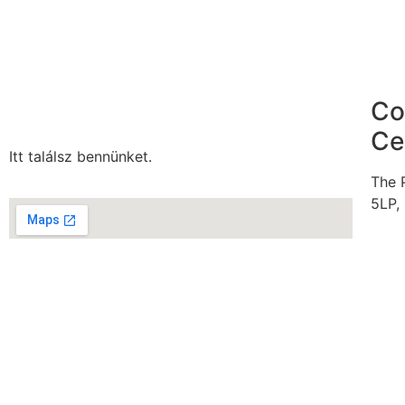
Co
Ce
Itt találsz bennünket.
The 
5LP,
info