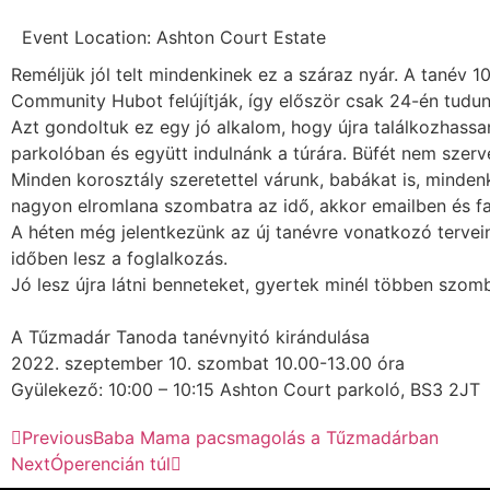
Event Location: Ashton Court Estate
Reméljük jól telt mindenkinek ez a száraz nyár. A tanév 1
Community Hubot felújítják, így először csak 24-én tudun
Azt gondoltuk ez egy jó alkalom, hogy újra találkozhass
parkolóban és együtt indulnánk a túrára. Büfét nem szerve
Minden korosztály szeretettel várunk, babákat is, minden
nagyon elromlana szombatra az idő, akkor emailben és fac
A héten még jelentkezünk az új tanévre vonatkozó tervei
időben lesz a foglalkozás.
Jó lesz újra látni benneteket, gyertek minél többen szom
A Tűzmadár Tanoda tanévnyitó kirándulása
2022. szeptember 10. szombat 10.00-13.00 óra
Gyülekező: 10:00 – 10:15 Ashton Court parkoló, BS3 2JT
Previous
Baba Mama pacsmagolás a Tűzmadárban
Next
Óperencián túl