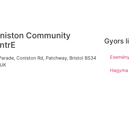
niston Community
Gyors l
ntrE
Esemén
Parade, Coniston Rd, Patchway, Bristol BS34
 UK
Hagyma
Támogató
Rólunk
@tuzmadartanoda.org.uk
Adatkeze