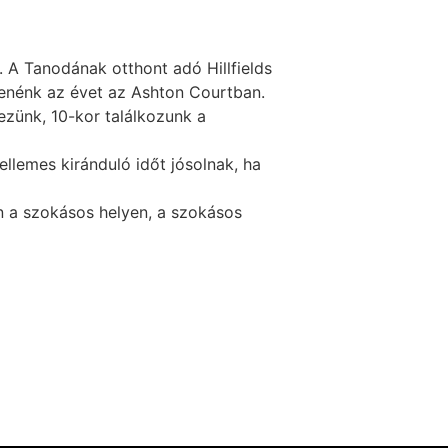
. A Tanodának otthont adó Hillfields
zdenénk az évet az Ashton Courtban.
ezünk, 10-kor találkozunk a
llemes kiránduló időt jósolnak, ha
n a szokásos helyen, a szokásos