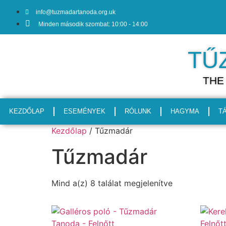
info@tuzmadartanoda.org.uk
Minden második szombat: 10:00 - 14:00
TŰ
THE
KEZDŐLAP
ESEMÉNYEK
RÓLUNK
HAGYMA
T
Kezdőlap
/ Tűzmadár
Tűzmadár
Mind a(z) 8 találat megjelenítve