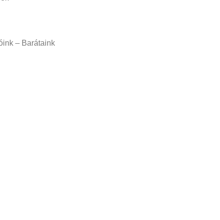
ink – Barátaink
ési tájékoztató