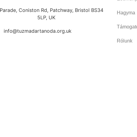
Parade, Coniston Rd, Patchway, Bristol BS34
Hagyma
5LP, UK
Támogató
info@tuzmadartanoda.org.uk
Rólunk
Adatkezel