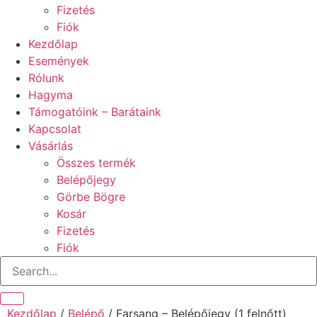
Fizetés
Fiók
Kezdőlap
Események
Rólunk
Hagyma
Támogatóink – Barátaink
Kapcsolat
Vásárlás
Összes termék
Belépőjegy
Görbe Bögre
Kosár
Fizetés
Fiók
Kezdőlap
/
Belépő
/ Farsang – Belépőjegy (1 felnőtt)