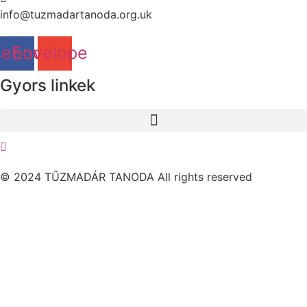
info@tuzmadartanoda.org.uk
cebook
Envelope
Gyors linkek
© 2024 TŰZMADÁR TANODA All rights reserved