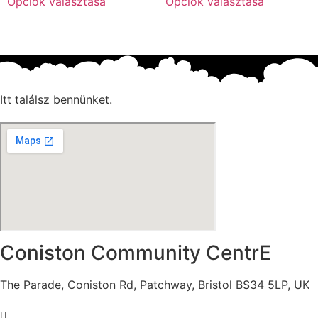
Opciók választása
Opciók választása
a
a
ki
terméknek
termékne
több
több
variációja
variációja
van.
van.
A
A
Itt találsz bennünket.
változatok
változato
a
a
termékoldalon
termékold
választhatók
választha
ki
ki
Coniston Community CentrE
The Parade, Coniston Rd, Patchway, Bristol BS34 5LP, UK