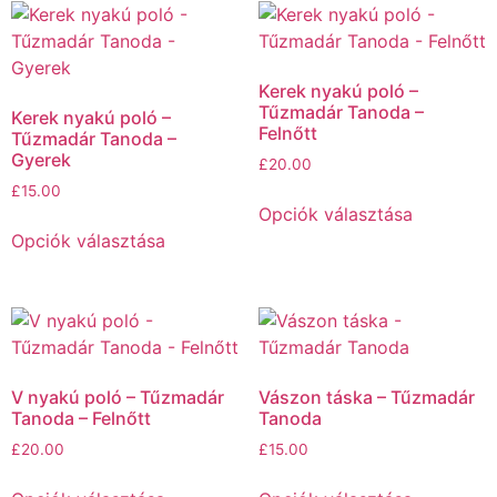
Kerek nyakú poló –
Tűzmadár Tanoda –
Kerek nyakú poló –
Felnőtt
Tűzmadár Tanoda –
Gyerek
£
20.00
£
15.00
Ennek
Opciók választása
Ennek
a
Opciók választása
a
termékne
terméknek
több
több
variációja
variációja
van.
van.
A
A
változato
V nyakú poló – Tűzmadár
Vászon táska – Tűzmadár
változatok
a
Tanoda – Felnőtt
Tanoda
a
termékold
£
20.00
£
15.00
termékoldalon
választha
Ennek
Ennek
választhatók
ki