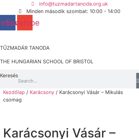
Ugrás
info@tuzmadartanoda.org.uk
a
Minden második szombat: 10:00 - 14:00
tartalomhoz
cebook
Envelope
TŰZMADÁR TANODA
THE HUNGARIAN SCHOOL OF BRISTOL
Keresés
Kezdőlap
/
Karácsony
/ Karácsonyi Vásár – Mikulás
csomag
Karácsonyi Vásár –