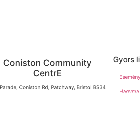
Gyors l
Coniston Community
CentrE
Esemén
Parade, Coniston Rd, Patchway, Bristol BS34
Hagyma
5LP, UK
Támogató
info@tuzmadartanoda.org.uk
Rólunk
Adatkeze