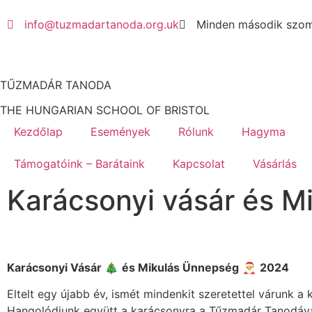
info@tuzmadartanoda.org.uk
Minden második szomb
TŰZMADÁR TANODA
THE HUNGARIAN SCHOOL OF BRISTOL
Kezdőlap
Események
Rólunk
Hagyma
Támogatóink – Barátaink
Kapcsolat
Vásárlás
Karácsonyi vásár és M
Karácsonyi Vásár
🎄
és Mikulás Ünnepség
🎅
2024
Eltelt egy újabb év, ismét mindenkit szeretettel várunk 
Hangolódjunk együtt a karácsonyra a Tűzmadár Tanodáva