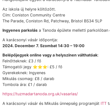
Az iskola új helyre költözött.
Cím: Coniston Community Centre
The Parade, Coniston Rd, Patchway, Bristol BS34 5LP
Ingyenes parkolás
a Tanoda épülete melletti parkolóban 
A karácsonyi vásár időpontja:
2024. December 7. Szombat 14:30 – 19:00
Belépőjegyek online vagy a helyszínen válthatóak
:
Felnőtteknek: £3 / fő
Támogatói jegy ⭐⭐⭐: £5 / fő
Gyerekeknek: Ingyenes
Mikulás csomag: £8 / darab
Tombola ára: £1 / darab
https://tuzmadartanoda.org.uk/vasarlas/
A karácsonyi vásár és Mikulás ünnepség programját
ITT
t